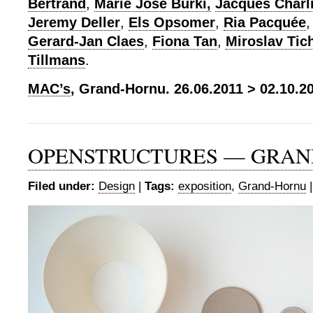
Bertrand
,
Marie José Burki,
Jacques Charl
Jeremy Deller
,
Els Opsomer
,
Ria Pacquée
Gerard-Jan Claes
,
Fiona Tan
,
Miroslav Tic
Tillmans
.
MAC’s
, Grand-Hornu. 26.06.2011 > 02.10.2
OPENSTRUCTURES — GRA
Filed under:
Design
|
Tags:
exposition
,
Grand-Hornu
|